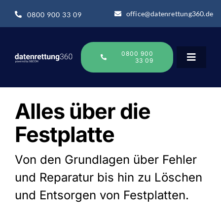
Zum
office@datenrettung360.de
0800 900 33 09
Inhalt
springen
0800 900
33 09
Toggle
Navigat
Datenrettung
Alles über die
Festplatte
Über uns
Von den Grundlagen über Fehler
Datenrettung-Wissen
und Reparatur bis hin zu Löschen
und Entsorgen von Festplatten.
Online Sofort Analyse