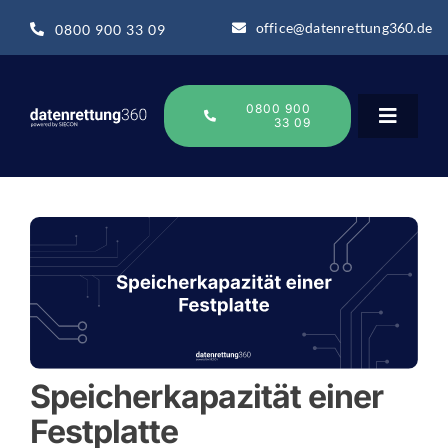
Zum
office@datenrettung360.de
0800 900 33 09
Inhalt
springen
0800 900
33 09
Toggle
Navigat
Datenrettung
Über uns
Datenrettung-Wissen
Speicherkapazität einer
Online Sofort Analyse
Festplatte