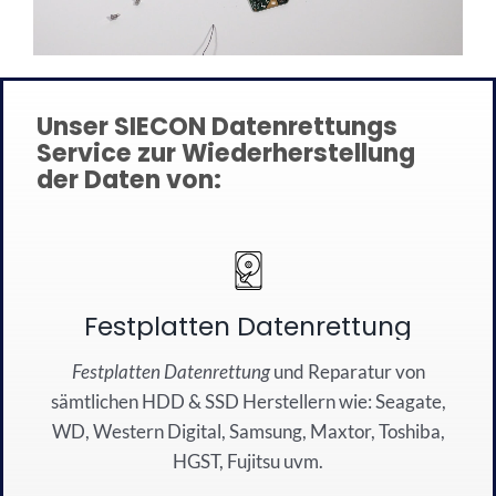
Unser SIECON Datenrettungs
Service zur Wiederherstellung
der Daten von:
Festplatten Datenrettung
Festplatten Datenrettung
und
Reparatur
von
sämtli
chen
HDD
&
SSD
Herstellern wie:
Seagate
,
WD
,
Western Dig
ital
,
Sa
msung
, Maxtor,
Toshiba
,
HG
S
T
,
Fujitsu
u
vm.