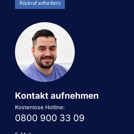
u
Rückruf anfordern
s
m
c
m
h
e
u
r
t
*
z
*
Kontakt aufnehmen
Kostenlose Hotline:
0800 900 33 09