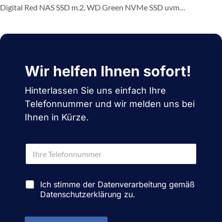
Digital Red NAS SSD m.2, WD Green NVMe SSD uvm…
Wir helfen Ihnen sofort!
Hinterlassen Sie uns einfach Ihre
Telefonnummer und wir melden uns bei
Ihnen in Kürze.
T
e
l
e
D
f
Ich stimme der Datenverarbeitung gemäß
a
o
Datenschutzerklärung zu.
t
n
e
n
n