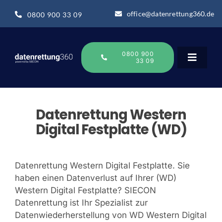
Zum
office@datenrettung360.de
0800 900 33 09
Inhalt
springen
0800 900
33 09
Toggle
Navigat
Datenrettung
Datenrettung Western
Digital Festplatte (WD)
Über uns
Datenrettung Western Digital Festplatte. Sie
Datenrettung-Wissen
haben einen Datenverlust auf Ihrer (WD)
Western Digital Festplatte? SIECON
Online Sofort Analyse
Datenrettung ist Ihr Spezialist zur
Datenwiederherstellung von WD Western Digital