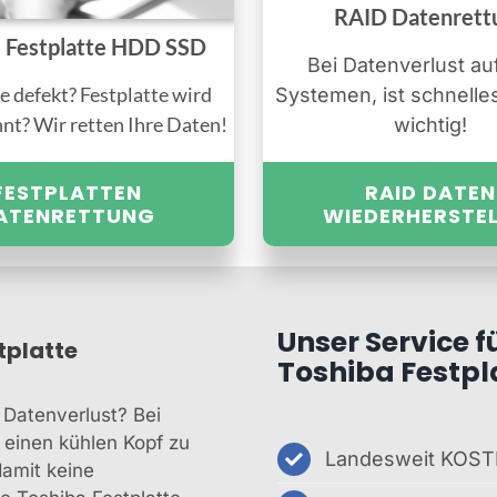
RAID Datenrett
e Festplatte HDD SSD
Bei Datenverlust au
e defekt? Festplatte wird
Systemen, ist schnelle
nnt? Wir retten Ihre Daten!
wichtig!
FESTPLATTEN
RAID DATEN
ATENRETTUNG
WIEDERHERSTE
Unser Service f
tplatte
Toshiba Festpla
 Datenverlust? Bei
, einen kühlen Kopf zu
Landesweit KOST
damit keine