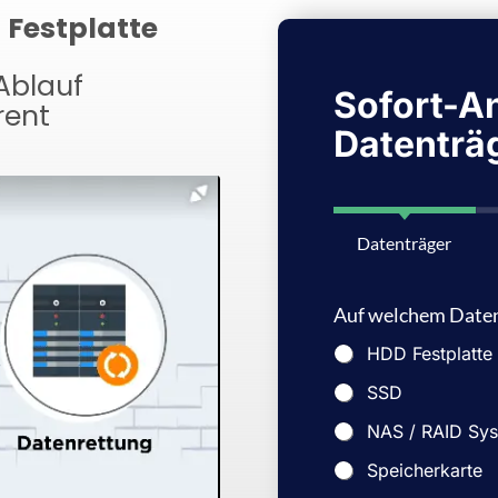
 Festplatte
Ablauf
Sofort-An
rent
Datenträ
Datenträger
Auf welchem Datent
HDD Festplatte
SSD
NAS / RAID Sy
Speicherkarte