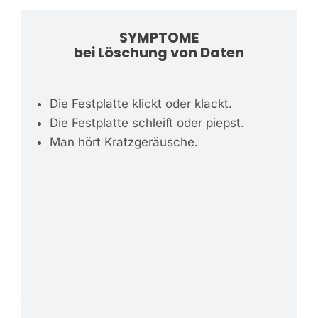
SYMPTOME
bei Löschung von Daten
Die Festplatte klickt oder klackt.
Die Festplatte schleift oder piepst.
Man hört Kratzgeräusche.
–
–
Festplatte Lesekopf defekt. Festplatte
Leseeinheit kaputt. Festplatte Schreib-
Leseeinheit beschädigt. Festplatte Lesekopf
kaputt. Lesekopf schleift. Lesekopf kratzt.
Lesekopf defekt kein Zugriff.