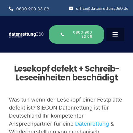
Zum
office@datenrettung360.de
0800 900 33 09
Inhalt
springen
0800 900
33 09
Toggle
Navigat
Datenrettung
Lesekopf defekt + Schreib-
Leseeinheiten beschädigt
Über uns
Was tun wenn der Lesekopf einer Festplatte
Datenrettung-Wissen
defekt ist? SIECON Datenrettung ist für
Deutschland Ihr kompetenter
Online Sofort Analyse
Ansprechpartner für eine
Datenrettung
&
Wiederherstellung von mechanisch