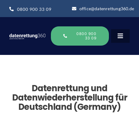
Zum
office@datenrettung360.de
0800 900 33 09
Inhalt
springen
0800 900
33 09
Toggle
Navigat
Datenrettung
Über uns
Datenrettung und
Datenwiederherstellung für
Deutschland (Germany)
Datenrettung-Wissen
Online Sofort Analyse