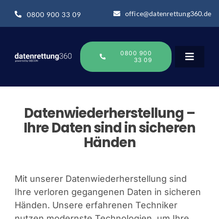
Zum
office@datenrettung360.de
0800 900 33 09
Inhalt
springen
0800 900
33 09
Toggle
Navigat
Datenrettung
Datenwiederherstellung –
Ihre Daten sind in sicheren
Über uns
Händen
Datenrettung-Wissen
Mit unserer Datenwiederherstellung sind
Ihre verloren gegangenen Daten in sicheren
Online Sofort Analyse
Händen. Unsere erfahrenen Techniker
nutzen modernste Technologien, um Ihre