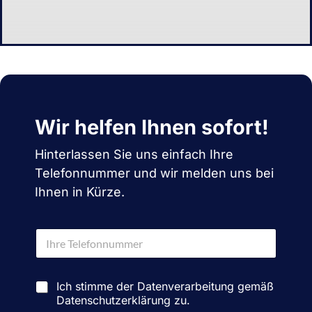
Wir helfen Ihnen sofort!
Hinterlassen Sie uns einfach Ihre
Telefonnummer und wir melden uns bei
Ihnen in Kürze.
T
e
l
e
D
f
Ich stimme der Datenverarbeitung gemäß
a
o
Datenschutzerklärung zu.
t