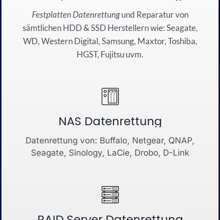
Festplatten Datenrettung
und
Reparatur
von
sämtli
chen
HDD
&
SSD
Herstellern wie:
Seagate
,
WD
,
Western Dig
ital
,
Sa
msung
, Maxtor,
Toshiba
,
HG
S
T
,
Fujitsu
u
vm.
NAS Datenrettung
Datenrettung von: Buffalo, Netgear, QNAP,
Seagate, Sinology, LaCie, Drobo, D-Link
RAID Server Datenrettung