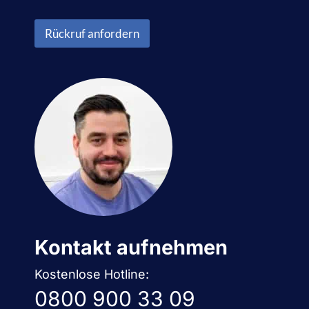
n
e
n
n
u
Rückruf anfordern
s
m
c
m
h
e
u
r
t
*
z
*
Kontakt aufnehmen
Kostenlose Hotline:
0800 900 33 09