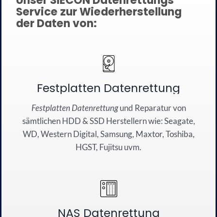
Unser SIECON Datenrettungs
Service zur Wiederherstellung
der Daten von:
Festplatten Datenrettung
Festplatten Datenrettung
und
Reparatur
von
sämtli
chen
HDD
&
SSD
Herstellern wie:
Seagate
,
WD
,
Western Dig
ital
,
Sa
msung
, Maxtor,
Toshiba
,
HG
S
T
,
Fujitsu
u
vm.
NAS Datenrettung