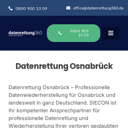
Zum
office@datenrettung360.de
0800 900 33 09
Inhalt
springen
0800 900
33 09
Toggle
Navigat
Datenrettung
Datenrettung Osnabrück
Über uns
Datenrettung Osnabrück – Professionelle
Datenwiederherstellung für Osnabrück und
Datenrettung-Wissen
landesweit in ganz Deutschland. SIECON ist
Ihr kompetenter Ansprechpartner für
Online Sofort Analyse
professionelle Datenrettung und
Wiederherstellung Ihrer verloren geglaubten