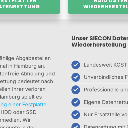
FESTPLATTEN
RAID DATEN
ATENRETTUNG
WIEDERHERSTE
Unser SIECON Date
Wiederherstellung 
ählige Abgabestellen
Landesweit KOST
nal in Hamburg an.
stenfreie Abholung und
Unverbindliches F
rettung bedeutet nach
llen Ihrer verloren
Professionelle u
Hamburg spielt es
Eigene Datenrett
ng einer Festplatte
,
HDD oder SSD
Nur Ersatzteile vo
inmedien. Wir
Datenrettung mit
lgsquote in der