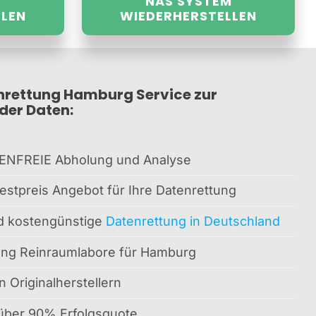
NAS SYSTEM
LLEN
WIEDERHERSTELLEN
nrettung Hamburg Service zur
der Daten:
ENFREIE Abholung und Analyse
estpreis Angebot für Ihre Datenrettung
nd kostengünstige
Datenrettung in Deutschland
ung Reinraumlabore für Hamburg
n Originalherstellern
 über 90% Erfolgsquote