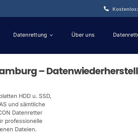
Kostenlos
Datenrettung
Über uns
Datenret
amburg – Datenwiederherstel
latten HDD u. SSD,
NAS und sämtliche
ECON Datenretter
r professionelle
renen Dateien.