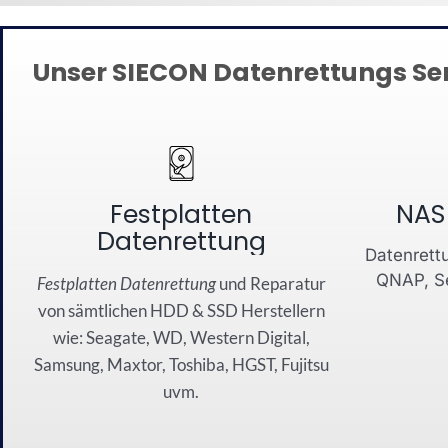
Unser SIECON Datenrettungs Ser
Festplatten
NAS
Datenrettung
Datenrettu
QNAP, Se
Festplatten Datenrettung
und
Reparatur
von sämtli
chen
HDD
&
SSD
Herstellern
wie:
Seagate
,
WD
,
Western Dig
ital
,
Sa
msung
, Maxtor,
Toshiba
,
HG
S
T
,
Fujitsu
u
vm.