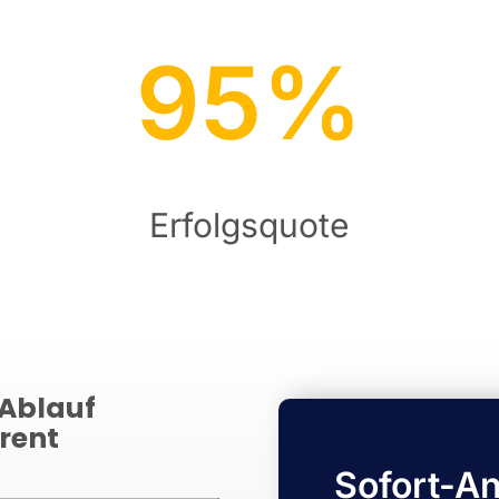
95%
Erfolgsquote
Ablauf
rent
Sofort-An