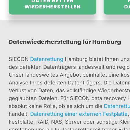
DATEN RETTEN
WIEDERHERSTELLEN
D
Datenwiederherstellung für Hamburg
SIECON
Datenrettung
Hamburg bietet Ihnen unz
des defekten Datenträgers landesweit und regio
Unser landesweites Angebot beinhaltet eine ko
Analyse Ihres defekten Datenträgers. Die Daten
Verlust von Daten, das vollständige Wiederherste
geglaubten Dateien. Für SIECON data recovery 
absolut keine Rolle, ob es sich u
m d
ie
Datenrettu
hande
lt,
Datenrettung einer externen Festplatte
Festplatte
, RAID, NAS, Server oder sonstige Kle
verstehen uns als Ihr Datenretter mit hoher Erfo