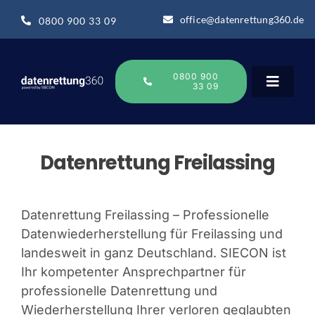
Zum
office@datenrettung360.de
0800 900 33 09
Inhalt
springen
0800 900
33 09
Toggle
Navigat
Datenrettung
Datenrettung Freilassing
Über uns
Datenrettung Freilassing – Professionelle
Datenwiederherstellung für Freilassing und
Datenrettung-Wissen
landesweit in ganz Deutschland. SIECON ist
Ihr kompetenter Ansprechpartner für
Online Sofort Analyse
professionelle Datenrettung und
Wiederherstellung Ihrer verloren geglaubten