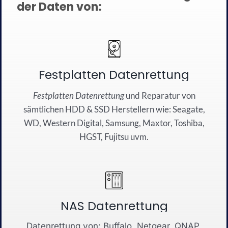
der Daten von:
Festplatten Datenrettung
Festplatten Datenrettung
und
Reparatur
von
sämtli
chen
HDD
&
SSD
Herstellern wie:
Seagate
,
WD
,
Western Dig
ital
,
Sa
msung
, Maxtor,
Toshiba
,
HG
S
T
,
Fujitsu
u
vm.
NAS Datenrettung
Datenrettung von: Buffalo, Netgear, QNAP,