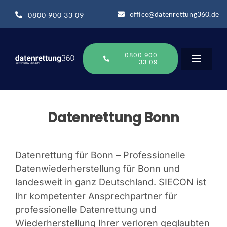
Zum
office@datenrettung360.de
0800 900 33 09
Inhalt
springen
0800 900
33 09
Toggle
Navigat
Datenrettung
Datenrettung Bonn
Über uns
Datenrettung für Bonn – Professionelle
Datenwiederherstellung für Bonn und
Datenrettung-Wissen
landesweit in ganz Deutschland. SIECON ist
Ihr kompetenter Ansprechpartner für
Online Sofort Analyse
professionelle Datenrettung und
Wiederherstellung Ihrer verloren geglaubten