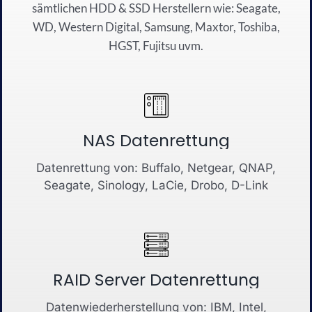
sämtli
chen
HDD
&
SSD
Herstellern wie:
Seagate
,
WD
,
Western Dig
ital
,
Sa
msung
, Maxtor,
Toshiba
,
HG
S
T
,
Fujitsu
u
vm.
NAS Datenrettung
Datenrettung von: Buffalo, Netgear, QNAP,
Seagate, Sinology, LaCie, Drobo, D-Link
RAID Server Datenrettung
Datenwiederherstellung von: IBM, Intel,