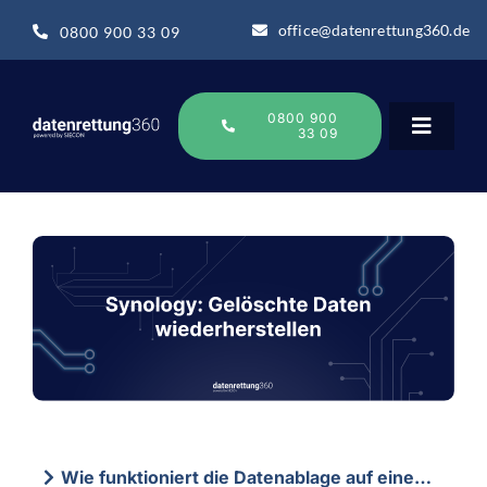
Zum
office@datenrettung360.de
0800 900 33 09
Inhalt
springen
0800 900
33 09
Toggle
Navigat
Datenrettung
Über uns
Datenrettung-Wissen
Online Sofort Analyse
Wie funktioniert die Datenablage auf einem Synology NAS?