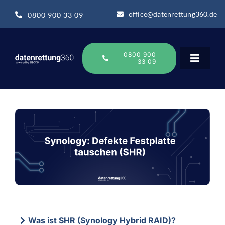
Zum
office@datenrettung360.de
0800 900 33 09
Inhalt
springen
0800 900
33 09
Toggle
Navigat
Datenrettung
Über uns
Datenrettung-Wissen
Online Sofort Analyse
Was ist SHR (Synology Hybrid RAID)?