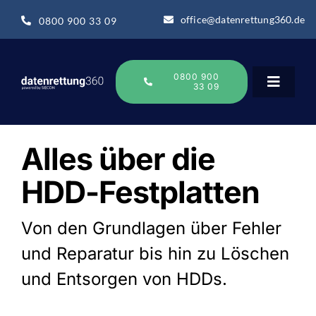
Zum
office@datenrettung360.de
0800 900 33 09
Inhalt
springen
0800 900
33 09
Toggle
Navigat
Datenrettung
Alles über die
HDD-Festplatten
Über uns
Von den Grundlagen über Fehler
Datenrettung-Wissen
und Reparatur bis hin zu Löschen
und Entsorgen von HDDs.
Online Sofort Analyse