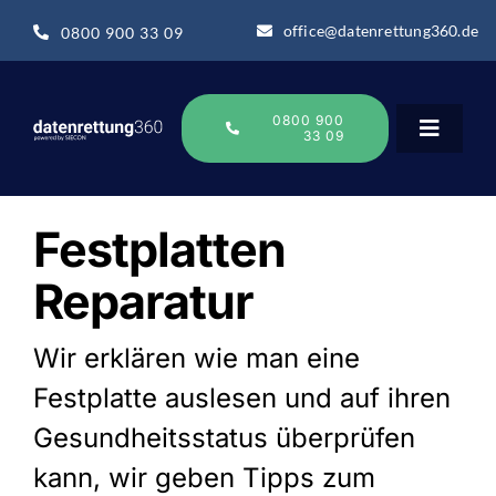
Zum
office@datenrettung360.de
0800 900 33 09
Inhalt
springen
0800 900
33 09
Toggle
Navigat
Datenrettung
Festplatten
Reparatur
Über uns
Wir erklären wie man eine
Datenrettung-Wissen
Festplatte auslesen und auf ihren
Gesundheitsstatus überprüfen
Online Sofort Analyse
kann, wir geben Tipps zum