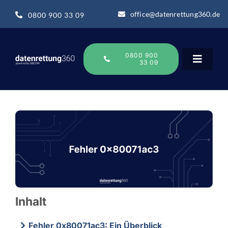
Zum
office@datenrettung360.de
0800 900 33 09
Inhalt
springen
0800 900
33 09
Toggle
Navigat
Datenrettung
Über uns
Datenrettung-Wissen
Inhalt
Online Sofort Analyse
Fehler 0x80071ac3: Ein Überblick