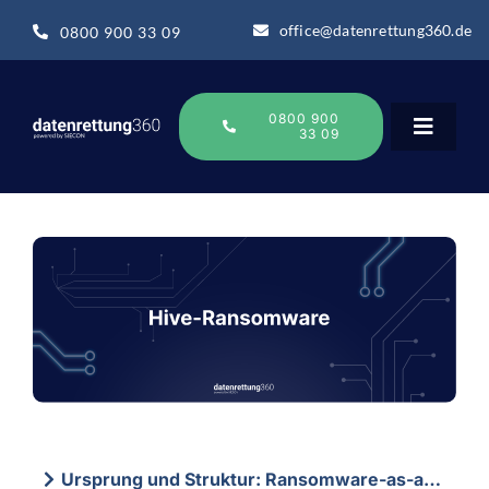
Zum
office@datenrettung360.de
0800 900 33 09
Inhalt
springen
0800 900
33 09
Toggle
Navigat
Datenrettung
Über uns
Datenrettung-Wissen
Online Sofort Analyse
Ursprung und Struktur: Ransomware-as-a-Service auf höchstem Niveau