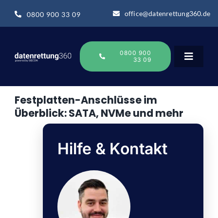
Zum
office@datenrettung360.de
0800 900 33 09
Inhalt
springen
0800 900
33 09
Toggle
Navigat
Festplatten-Anschlüsse im
Datenrettung
Überblick: SATA, NVMe und mehr
Über uns
Hilfe & Kontakt
Datenrettung-Wissen
Online Sofort Analyse