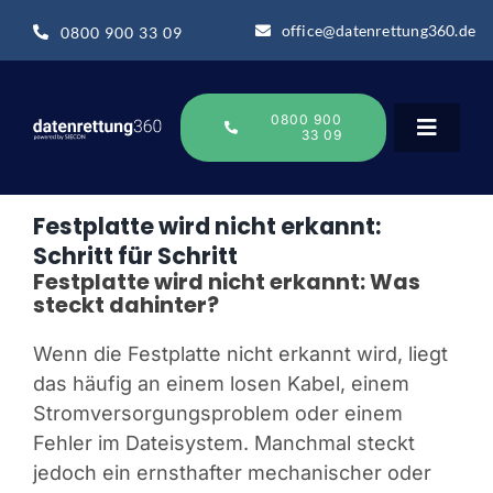
Zum
office@datenrettung360.de
0800 900 33 09
Inhalt
springen
0800 900
33 09
Toggle
Navigat
Festplatte wird nicht erkannt:
Datenrettung
Schritt für Schritt
Festplatte wird nicht erkannt: Was
steckt dahinter?
Über uns
Wenn die Festplatte nicht erkannt wird, liegt
Datenrettung-Wissen
das häufig an einem losen Kabel, einem
Stromversorgungsproblem oder einem
Fehler im Dateisystem. Manchmal steckt
Online Sofort Analyse
jedoch ein ernsthafter mechanischer oder