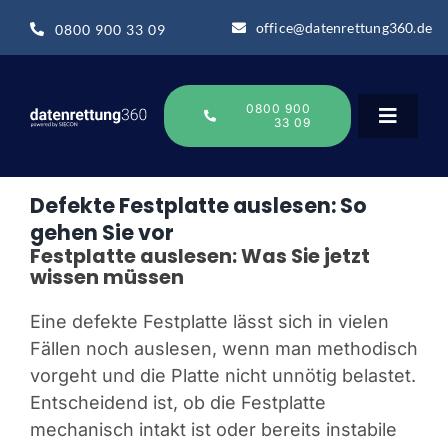
Zum
office@datenrettung360.de
0800 900 33 09
Inhalt
springen
0800 900
33 09
Toggle
Navigat
Defekte Festplatte auslesen: So
Datenrettung
gehen Sie vor
Festplatte auslesen: Was Sie jetzt
wissen müssen
Über uns
Eine defekte Festplatte lässt sich in vielen
Datenrettung-Wissen
Fällen noch auslesen, wenn man methodisch
vorgeht und die Platte nicht unnötig belastet.
Entscheidend ist, ob die Festplatte
Online Sofort Analyse
mechanisch intakt ist oder bereits instabile