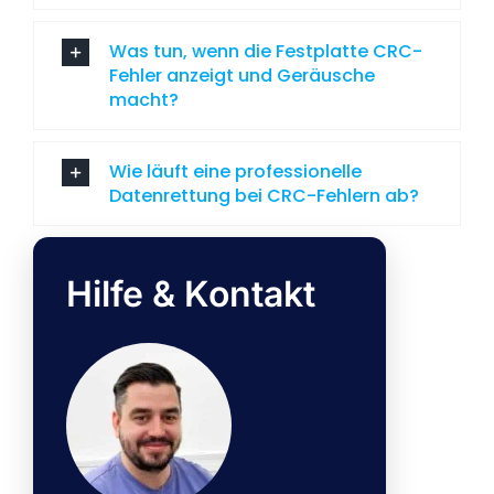
Was tun, wenn die Festplatte CRC-
Fehler anzeigt und Geräusche
macht?
Wie läuft eine professionelle
Datenrettung bei CRC-Fehlern ab?
Hilfe & Kontakt