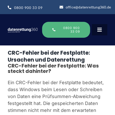
Zum
office@datenrettung360.de
0800 900 33 09
Inhalt
springen
0800 900
33 09
Toggle
Navigat
CRC-Fehler bei der Festplatte:
Datenrettung
Ursachen und Datenrettung
CRC-Fehler bei der Festplatte: Was
steckt dahinter?
Über uns
Ein CRC-Fehler bei der Festplatte bedeutet,
Datenrettung-Wissen
dass Windows beim Lesen oder Schreiben
von Daten eine Prüfsummen-Abweichung
festgestellt hat. Die gespeicherten Daten
Online Sofort Analyse
stimmen nicht mehr mit dem erwarteten