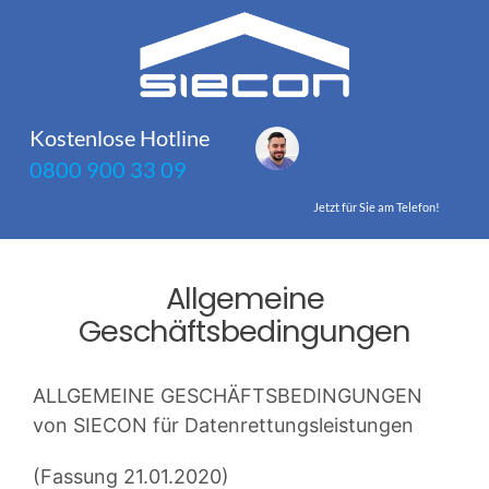
Zum
Inhalt
springen
Kostenlose Hotline
0800 900 33 09
Jetzt für Sie am Telefon!
Allgemeine
Geschäftsbedingungen
ALLGEMEINE GESCHÄFTSBEDINGUNGEN
von SIECON für Datenrettungsleistungen
(Fassung 21.01.2020)