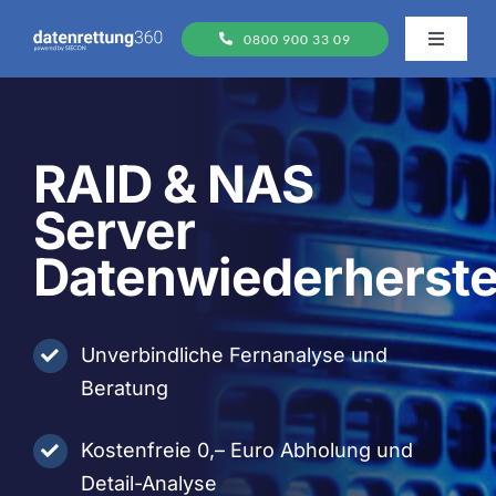
Zum
0800 900 33 09
Inhalt
Toggle
Navigati
springen
Datenträger
RAID & NAS
FAQs
Server
Ablauf
Datenwiederherste
Standorte
Unverbindliche Fernanalyse und
Beratung
Kostenfreie 0,– Euro Abholung und
Detail-Analyse