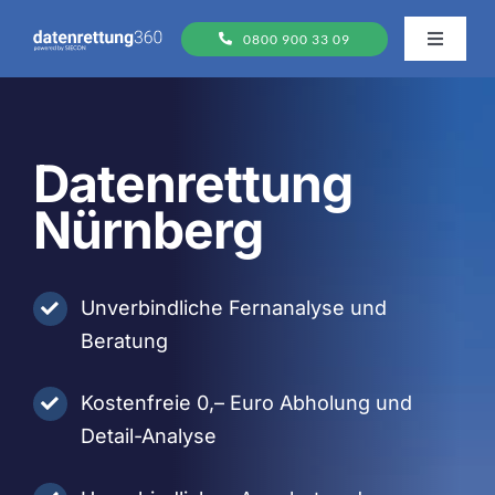
Zum
0800 900 33 09
Inhalt
Toggle
Navigati
springen
Datenträger
Datenrettung
FAQs
Nürnberg
Ablauf
Unverbindliche Fernanalyse und
Standorte
Beratung
Kostenfreie 0,– Euro Abholung und
Detail-Analyse