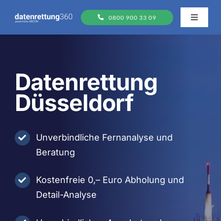
Zum
0800 900 33 09
Inhalt
Toggle
Navigati
springen
Datenträger
Datenrettung
FAQs
Düsseldorf
Ablauf
Unverbindliche Fernanalyse und
Standorte
Beratung
Kostenfreie 0,– Euro Abholung und
Detail-Analyse