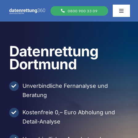
Zum
0800 900 33 09
Inhalt
Toggle
Navigati
springen
Datenträger
Datenrettung
FAQs
Dortmund
Ablauf
Unverbindliche Fernanalyse und
Standorte
Beratung
Kostenfreie 0,– Euro Abholung und
Detail-Analyse